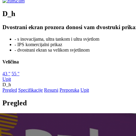
Zum
D_h
Dvostrani ekran prozora donosi vam dvostruki prika
- s inovacijama, ultra tankom i ultra svjetlom
- IPS komercijalni prikaz
- dvostrani ekran sa velikom svjetlinom
Veličina
43 ''
55 ''
Upit
D_h
Pregled
Specifikacije
Resursi
Preporuka
Upit
Pregled