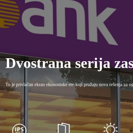
Dvostrana serija za
To je privlačan ekran ekonomske ere koji pružaju nova rešenja za og