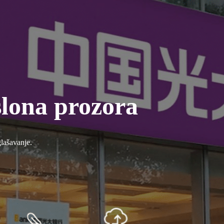
slona prozora
lašavanje.