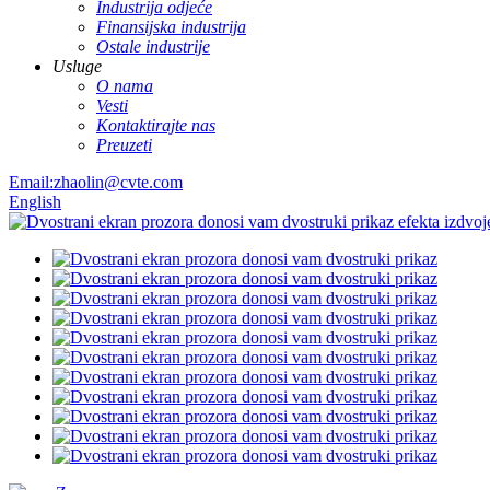
Industrija odjeće
Finansijska industrija
Ostale industrije
Usluge
O nama
Vesti
Kontaktirajte nas
Preuzeti
Email:zhaolin@cvte.com
English