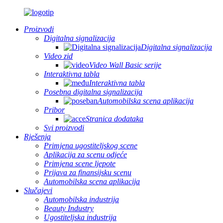
Proizvodi
Digitalna signalizacija
Digitalna signalizacija
Video zid
Video Wall Basic serije
Interaktivna tabla
Interaktivna tabla
Posebna digitalna signalizacija
Automobilska scena aplikacija
Pribor
Stranica dodataka
Svi proizvodi
Rješenja
Primjena ugostiteljskog scene
Aplikacija za scenu odjeće
Primjena scene ljepote
Prijava za finansijsku scenu
Automobilska scena aplikacija
Slučajevi
Automobilska industrija
Beauty Industry
Ugostiteljska industrija