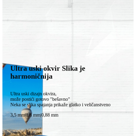
Ultra uski okvir Slika je
harmoničnija
Ultra uski dizajn okvira,
može postići gotovo "bešavno"
Neka se slika spajanja prikaže glatko i veličanstveno
3,5 mm|1,8 mm|0,88 mm