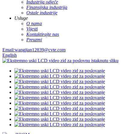
Industrija odjeće
Finansijska industrija
Ostale industrije
Usluge
O nama
Vijesti
Kontaktirajte nas
Preuzmi
Email:wangjian12839@cvte.com
English