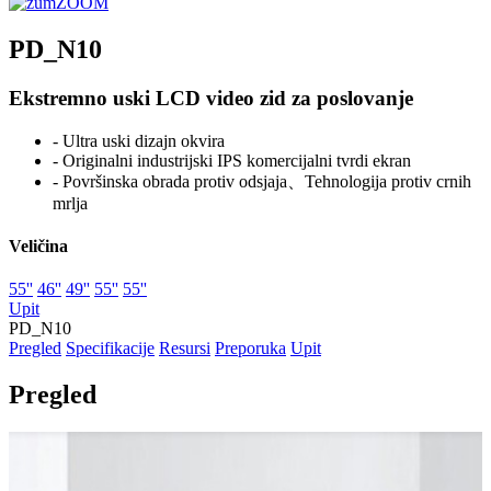
ZOOM
PD_N10
Ekstremno uski LCD video zid za poslovanje
- Ultra uski dizajn okvira
- Originalni industrijski IPS komercijalni tvrdi ekran
- Površinska obrada protiv odsjaja、Tehnologija protiv crnih
mrlja
Veličina
55''
46''
49''
55''
55''
Upit
PD_N10
Pregled
Specifikacije
Resursi
Preporuka
Upit
Pregled