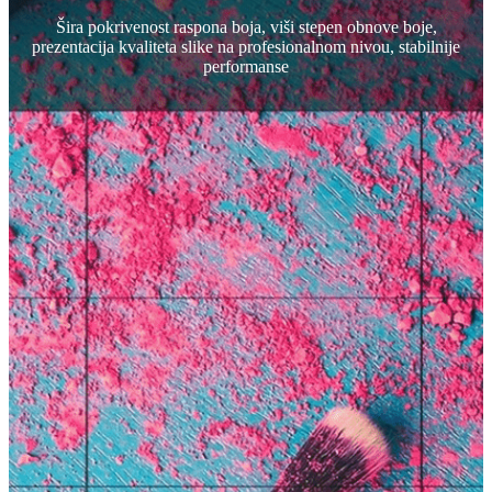
Šira pokrivenost raspona boja, viši stepen obnove boje,
prezentacija kvaliteta slike na profesionalnom nivou, stabilnije
performanse