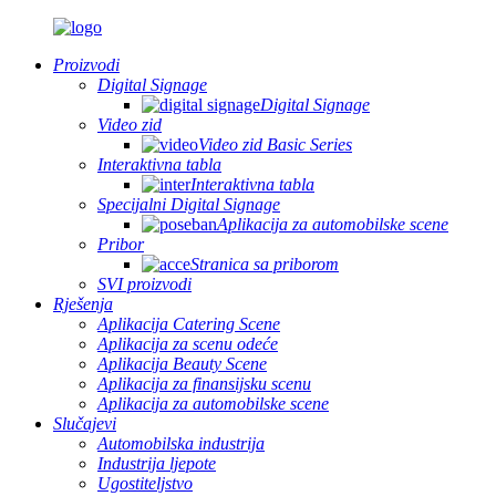
Proizvodi
Digital Signage
Digital Signage
Video zid
Video zid Basic Series
Interaktivna tabla
Interaktivna tabla
Specijalni Digital Signage
Aplikacija za automobilske scene
Pribor
Stranica sa priborom
SVI proizvodi
Rješenja
Aplikacija Catering Scene
Aplikacija za scenu odeće
Aplikacija Beauty Scene
Aplikacija za finansijsku scenu
Aplikacija za automobilske scene
Slučajevi
Automobilska industrija
Industrija ljepote
Ugostiteljstvo