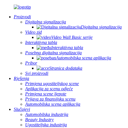
Proizvodi
Digitalna signalizacija
Digitalna signalizacija
Video zid
Video Wall Basic serije
Interaktivna tabla
Interaktivna tabla
Posebna digitalna signalizacija
Automobilska scena aplikacija
Pribor
Stranica dodataka
Svi proizvodi
Rješenja
Primjena ugostiteljskog scene
Aplikacija za scenu odjeće
Primjena scene ljepote
Prijava za finansijsku scenu
Automobilska scena aplikacija
Slučajevi
Automobilska industrija
Beauty Industry
Ugostiteljska industrija