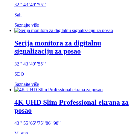
32 '' 43 '49' '55' '
Sah
Saznajte više
Serija monitora za digitalnu
signalizaciju za posao
32 '' 43 '49' '55' '
SDQ
Saznajte više
4K UHD Slim Professional ekrana za
posao
43 '' 55 '65' '75' '86' '98' '
M_guq