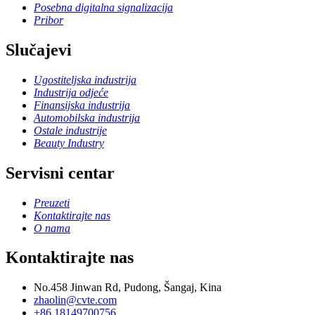
Posebna digitalna signalizacija
Pribor
Slučajevi
Ugostiteljska industrija
Industrija odjeće
Finansijska industrija
Automobilska industrija
Ostale industrije
Beauty Industry
Servisni centar
Preuzeti
Kontaktirajte nas
O nama
Kontaktirajte nas
No.458 Jinwan Rd, Pudong, Šangaj, Kina
zhaolin@cvte.com
+86 18149700756