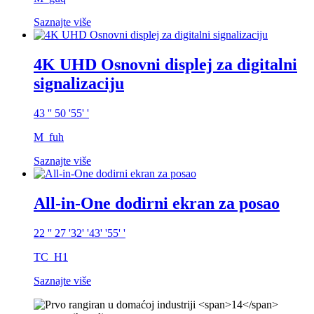
Saznajte više
4K UHD Osnovni displej za digitalni
signalizaciju
43 '' 50 '55' '
M_fuh
Saznajte više
All-in-One dodirni ekran za posao
22 '' 27 '32' '43' '55' '
TC_H1
Saznajte više