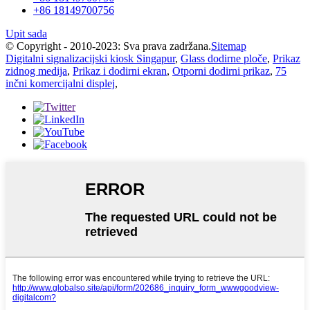
+86 18149700756
Upit sada
© Copyright - 2010-2023: Sva prava zadržana.
Sitemap
Digitalni signalizacijski kiosk Singapur
,
Glass dodirne ploče
,
Prikaz
zidnog medija
,
Prikaz i dodirni ekran
,
Otporni dodirni prikaz
,
75
inčni komercijalni displej
,