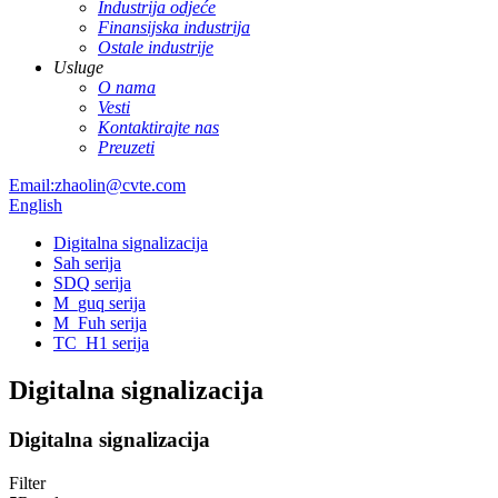
Industrija odjeće
Finansijska industrija
Ostale industrije
Usluge
O nama
Vesti
Kontaktirajte nas
Preuzeti
Email:zhaolin@cvte.com
English
Digitalna signalizacija
Sah serija
SDQ serija
M_guq serija
M_Fuh serija
TC_H1 serija
Digitalna signalizacija
Digitalna signalizacija
Filter