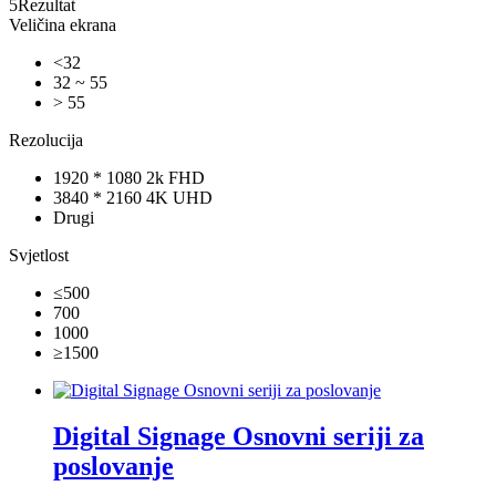
5
Rezultat
Veličina ekrana
<32
32 ~ 55
> 55
Rezolucija
1920 * 1080 2k FHD
3840 * 2160 4K UHD
Drugi
Svjetlost
≤500
700
1000
≥1500
Digital Signage Osnovni seriji za
poslovanje