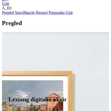
Upit
A_H1
Pregled
Specifikacije
Resursi
Preporuka
Upit
Pregled
Lexiang digitalni okvir