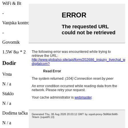
WiFi & Bt
-
Vanjska kontrola
-
Govornik
1.5W 8ω * 2
Dodir
Vrsta
N / a
Staklo
N / a
Dodirna tačka
N / a