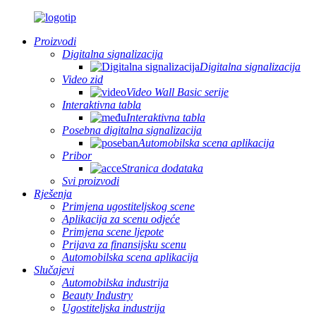
Proizvodi
Digitalna signalizacija
Digitalna signalizacija
Video zid
Video Wall Basic serije
Interaktivna tabla
Interaktivna tabla
Posebna digitalna signalizacija
Automobilska scena aplikacija
Pribor
Stranica dodataka
Svi proizvodi
Rješenja
Primjena ugostiteljskog scene
Aplikacija za scenu odjeće
Primjena scene ljepote
Prijava za finansijsku scenu
Automobilska scena aplikacija
Slučajevi
Automobilska industrija
Beauty Industry
Ugostiteljska industrija