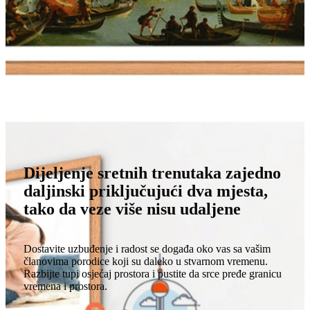
Dijeljenje sretnih trenutaka zajedno
daljinski priključujući dva mjesta,
tako da veze više nisu udaljene
Dostavite uzbuđenje i radost se događa oko vas sa vašim
članovima porodice koji su daleko u stvarnom vremenu.
Razbijte tupi osjećaj prostora i pustite da srce pređe granicu
vremena i prostora.